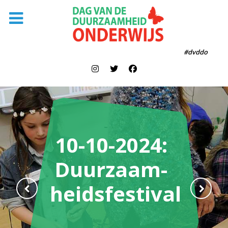
#dvddo
10-10-2024:
Duurzaam-
heidsfestival